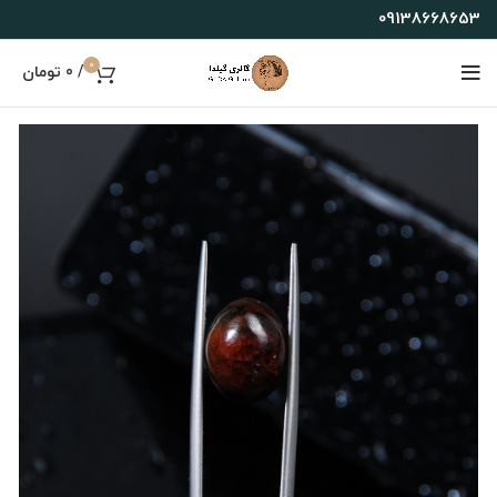
09138668653
0
/
0
تومان