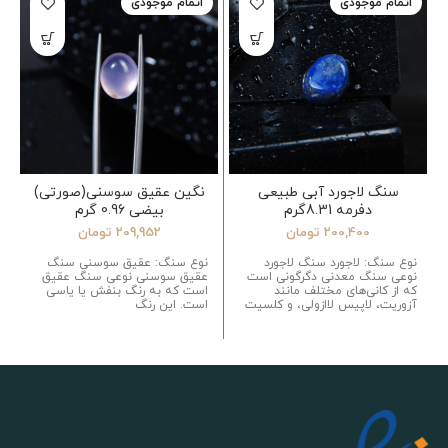
اتمام موجودی
اتمام موجودی
سنگ لاجورد آبی طبیعی
نگین عقیق سوسنی(صورتی)
دفرمه 8.31گرم
بیضی 0.96 گرم
200,400
تومان
209,952
تومان
نوع سنگ: لاجورد سنگ لاجورد
نوع سنگ: عقیق سوسنی سنگ
نوعی سنگ معدنی دگرگونی است
عقیق سوسنی نوعی سنگ عقیق
که از کانی‌های مختلف مانند
است که به رنگ بنفش یا یاسی
آزوریت، لاپیس لاازولی، و کلسیت
است. این رنگ