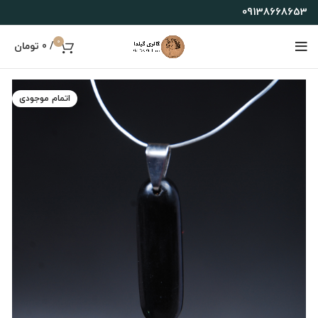
09138668653
0
/
0
تومان
اتمام موجودی