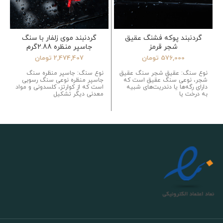
گردنبند پوکه فشنگ عقیق
گردنبند موی زلفار با سنگ
شجر قرمز
جاسپر منظره 2.88گرم
576,000
تومان
2,474,407
تومان
نوع سنگ: عقیق شجر سنگ عقیق
نوع سنگ: جاسپر منظره سنگ
شجر، نوعی سنگ عقیق است که
جاسپر منظره نوعی سنگ رسوبی
دارای رگه‌ها یا دندریت‌های شبیه
است که از کوارتز، کلسدونی و مواد
به درخت یا
معدنی دیگر تشکیل