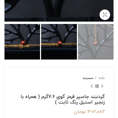
بزرگنمایی تصویر
خانه
دستبند
گردنبند جاسپر قرمز گوی 7.6گرم ( همراه با
زنجیر استیل رنگ ثابت )
302,082
تومان