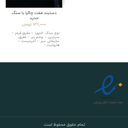
دستبند هفت چاکرا با سنگ
حدید
726,000
تومان
نوع سنگ: لاجورد – عقیق قرمز –
سیترین – چشم ببر – عقیق
سلیمانی سبز – آمیتیست –
هایولیت –
تمام حقوق محفوظ است.