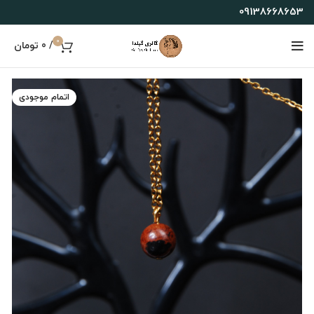
09138668653
0
/
0
تومان
اتمام موجودی