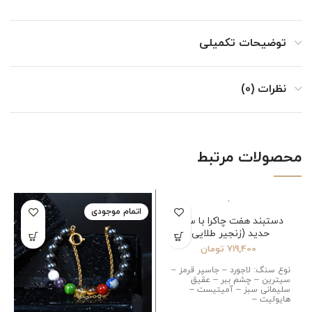
توضیحات تکمیلی
نظرات (0)
محصولات مرتبط
اتمام موجودی
اتمام موجودی
دستبند هفت چاکرا با سنگ
حدید (زنجیر طلایی)
719,400
تومان
نوع سنگ: لاجورد – جاسپر قرمز –
سیترین – چشم ببر – عقیق
سلیمانی سبز – آمیتیست –
هایولیت –