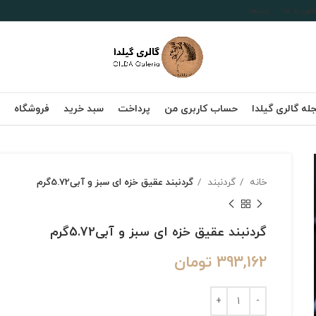
اس با ما
برندها
له گالری گیلدا
حساب کاربری من
پرداخت
سبد خرید
فروشگاه
خانه
گردنبند
گردنبند عقیق خزه ای سبز و آبی5.72گرم
گردنبند عقیق خزه ای سبز و آبی5.72گرم
393,162
تومان