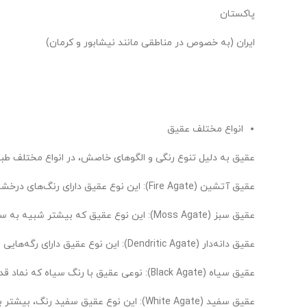
پاکستان
ایران (به خصوص در مناطقی مانند نیشابور و کرمان)
انواع مختلف عقیق
عقیق به دلیل تنوع رنگی و الگوهای خاصش، در انواع مختلف طبقه
عقیق آتشین (Fire Agate): این نوع عقیق دارای رنگ‌های درخشان و ترکیب‌های طلایی و قرمزی است که مانند آتش می‌درخشد.
عقیق سبز (Moss Agate): این نوع عقیق که بیشتر شبیه به سنگ‌های درختی است، رگه‌های سبز و خاکی دارد و به عنوان نمادی از طبیعت و آرامش شناخته می‌شود.
عقیق دانه‌دار (Dendritic Agate): این نوع عقیق دارای رگه‌هایی شبیه به شاخه‌های درخت است که به آن شجر عقیق نیز گفته می‌شود.
عقیق سیاه (Black Agate): نوعی عقیق با رنگ سیاه که نماد قدرت و استقامت است.
عقیق سفید (White Agate): این نوع عقیق سفید رنگ، بیشتر برای اهداف شفافیت ذهنی و پاکسازی انرژی استفاده می‌شود.