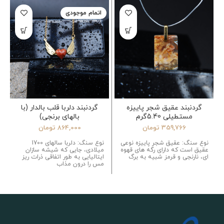
اتمام موجودی
گردنبند عقیق شجر پاییزه
گردنبند دلربا قلب بالدار (با
مستطیلی 5.40گرم
بالهای برنجی)
359,766
تومان
864,000
تومان
نوع سنگ: عقیق شجر پاییزه نوعی
نوع سنگ: دلربا سالهای 1700
عقیق است که دارای رگه های قهوه
میلادی، جایی که شیشه سازان
ای، نارنجی و قرمز شبیه به برگ
ایتالیایی به طور اتفاقی ذرات ریز
مس را درون مذاب