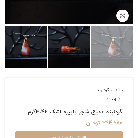
بزرگنمایی تصویر
خانه
گردنبند
گردنبند عقیق شجر پاییزه اشک 3.42گرم
394,680
تومان
افزودن به سبد خرید