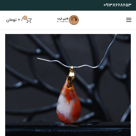
09138668653
0
/
0
تومان