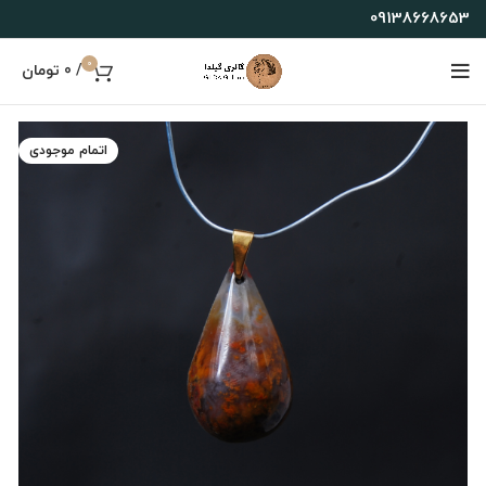
09138668653
0
/
0
تومان
اتمام موجودی