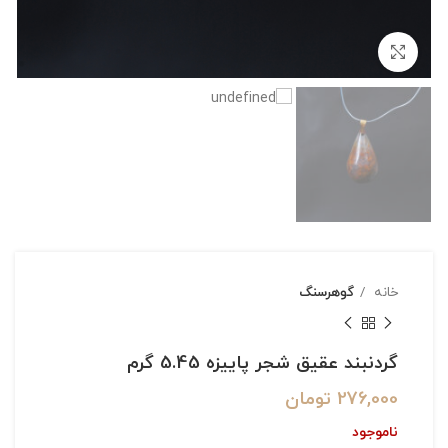
بزرگنمایی تصویر
خانه
گوهرسنگ
گردنبند عقیق شجر پاییزه 5.45 گرم
276,000
تومان
ناموجود