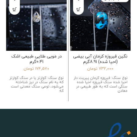
نگین فیروزه کرمان آبی بیضی
در مویی طلایی طبیعی اشک
(احیا شده) 8.91گرم
0.41گرم
732,000
تومان
174,570
تومان
نوع سنگ: فیروزه کرمان پیریت دار
نوع سنگ: کوارتز یا در سنگ کوارتز
احیا شده سنگ فیروزه احیا شده
که به نام سنگ در نیز شناخته
سنگی است که به طور طبیعی در
می‌شود، نوعی سنگ معدنی است
معادن
که