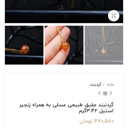
بزرگنمایی تصویر
خانه
گردنبند
گردنبند عقیق طبیعی عسلی به همراه زنجیر
استیل 3.42گرم
470,580
تومان