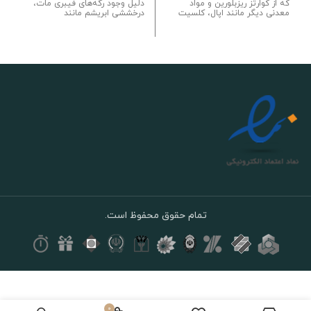
که از کوارتز ریزبلورین و مواد
دلیل وجود رگه‌های فیبری مات،
معدنی دیگر مانند اپال، کلسیت
درخششی ابریشم مانند
تمام حقوق محفوظ است.
گردنبند
عقیق
طبیعی
عسلی
0