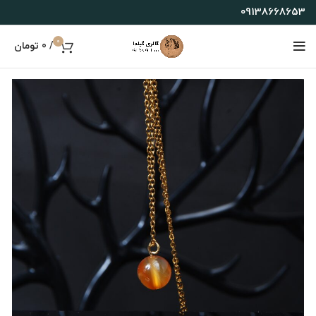
09138668653
0
/
0
تومان