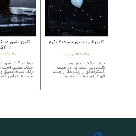
نگین قلب عقیق سفید0.70گرم
نگین عقیق مشک
4.13گرم
136,620
تومان
129,030
تو
نوع سنگ: عقیق نوعی
نوع سنگ: عقیق م
کلسدونی است که در طیف
سنگ عقیق است که
گسترده ای از رنگ ها، از جمله
رنگ سیاه عمیق 
قهوه ای، قرمز، نارنجی،
شیشه ای اش معر