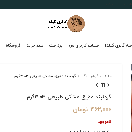
اس با ما
برندها
له گالری گیلدا
حساب کاربری من
پرداخت
سبد خرید
فروشگاه
خانه
گوهرسنگ
گردنبند عقیق مشکی طبیعی 3.03گرم
گردنبند عقیق مشکی طبیعی 3.03گرم
462,000
تومان
ناموجود