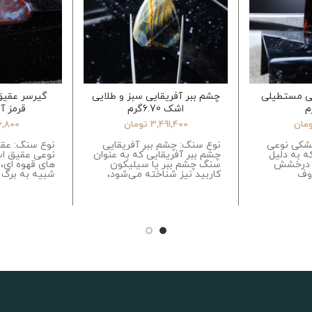
ی مستطیلی
چشم ببر آفریقایی سبز و طلایی
گیرسر عقیق
اشک 6.70گرم
قرمز آبی 14
مان
3,491,400
تومان
6,800
شکی نوعی
نوع سنگ: چشم ببر آفریقایی
نوع سنگ: عقی
 به دلیل
چشم ببر آفریقایی که به عنوان
نوعی عقیق اس
و درخشش
سنگ چشم ببر یا سیلیکون
های قهوه ای، 
وف
کاربید نیز شناخته می‌شود،
شبیه به برگ