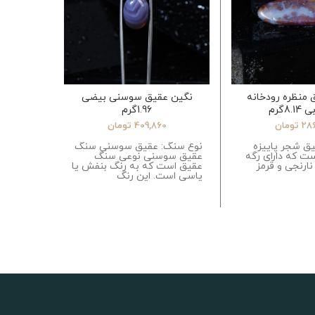
 منظره رودخانه
نگین عقیق سوسنی بیضی
چشم بب
8.گرم
1.96گرم
چهره تم
28
تومان
409,860
تومان
00
ق شجر پاییزه
نوع سنگ: عقیق سوسنی سنگ
نوع سنگ:
ت که دارای رگه
عقیق سوسنی نوعی سنگ
نوعی سنگ
نارنجی و قرمز
عقیق است که به رنگ بنفش یا
دلیل وجو
یاسی است. این رنگ
درخششی 