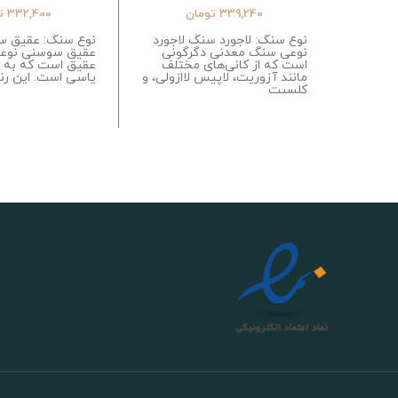
339,240
تومان
332,400
ت
نوع سنگ: لاجورد سنگ لاجورد
نوع سنگ: عقیق 
نوعی سنگ معدنی دگرگونی
عقیق سوسنی نوع
است که از کانی‌های مختلف
عقیق است که به ر
مانند آزوریت، لاپیس لاازولی، و
یاسی است. این ر
کلسیت