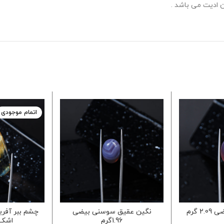
ادیت می باشد .
اتمام موجودی
 گرم
نگین عقیق سوسنی بیضی
چشم ببر آفری
1.96گرم
اشک 6.70گ