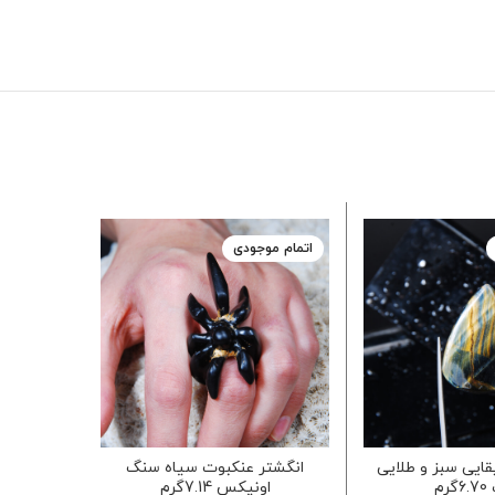
اتمام موجودی
قایی سبز و طلایی
انگشتر عنکبوت سیاه سنگ
چشم ببر
رم
اونیکس 7.14گرم
هروس تما