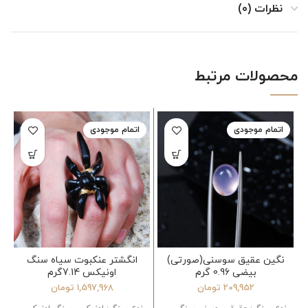
نظرات (0)
محصولات مرتبط
اتمام موجودی
اتمام موجودی
نگین عقیق سوسنی(صورتی)
انگشتر عنکبوت سیاه سنگ
بیضی 0.96 گرم
اونیکس 7.14گرم
209,952
تومان
1,597,968
تومان