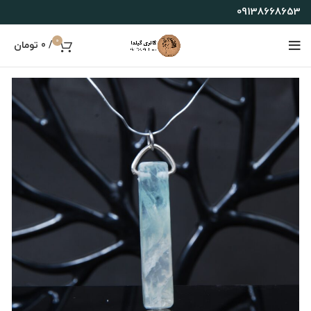
09138668653
0
/
0
تومان