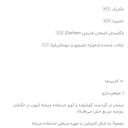
مکزیک 🇲🇽
نامیبیا 🇳🇦
انگلستان (معادن قدیمی Durham) 🇬🇧
ایالات متحده (به‌ویژه ایلینوی و نیومکزیکو) 🇺🇸
🔹 کاربردها
1. جواهرسازی:
بیشتر در گردنبند، گوشواره و آویز استفاده میشه (چون در انگشتر
روزمره سریع خش می‌افته).
معمولاً به شکل کابوشن یا مهره صیقلی استفاده میشه.