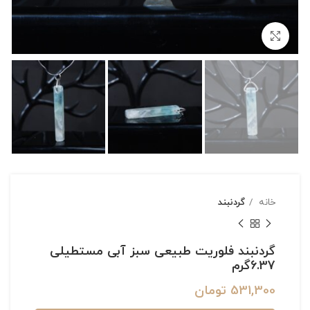
بزرگنمایی تصویر
خانه
گردنبند
گردنبند فلوریت طبیعی سبز آبی مستطیلی
6.37گرم
531,300
تومان