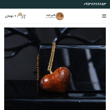
09138668653
0
/
0
تومان