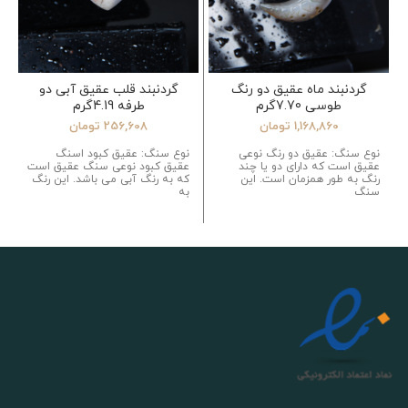
گردنبند ماه عقیق دو رنگ
گردنبند قلب عقیق آبی دو
طوسی 7.70گرم
طرفه 4.19گرم
1,168,860
تومان
256,608
تومان
نوع سنگ: عقیق دو رنگ نوعی
نوع سنگ: عقیق کبود اسنگ
عقیق است که دارای دو یا چند
عقیق کبود نوعی سنگ عقیق است
رنگ به طور همزمان است. این
که به رنگ آبی می باشد. این رنگ
سنگ
به