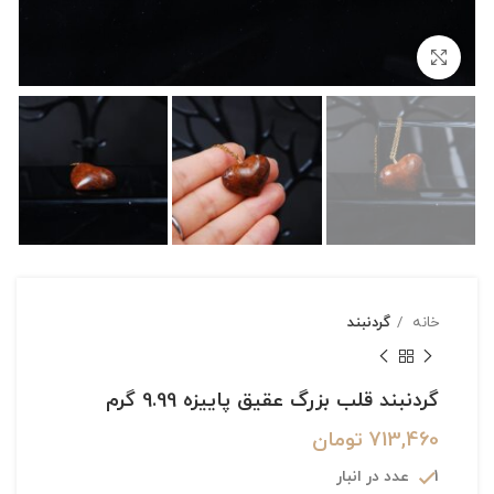
بزرگنمایی تصویر
خانه
گردنبند
گردنبند قلب بزرگ عقیق پاییزه 9.99 گرم
713,460
تومان
1 عدد در انبار