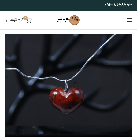
09138668653
0
/
0
تومان