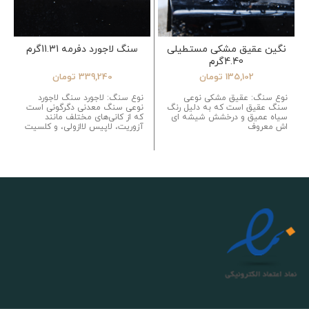
نگین عقیق مشکی مستطیلی
سنگ لاجورد دفرمه 11.31گرم
4.40گرم
135,102
تومان
339,240
تومان
نوع سنگ: عقیق مشکی نوعی
نوع سنگ: لاجورد سنگ لاجورد
سنگ عقیق است که به دلیل رنگ
نوعی سنگ معدنی دگرگونی است
سیاه عمیق و درخشش شیشه ای
که از کانی‌های مختلف مانند
اش معروف
آزوریت، لاپیس لاازولی، و کلسیت