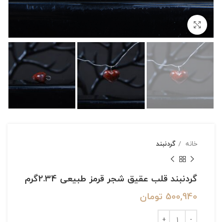
بزرگنمایی تصویر
خانه
گردنبند
گردنبند قلب عقیق شجر قرمز طبیعی 2.34گرم
500,940
تومان