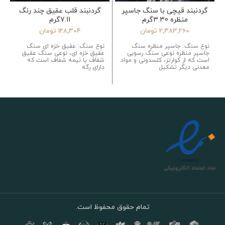
گردنبند قیچی با سنگ جاسپر
گردنبند قلب عقیق چند رنگ
منظره 3.30گرم
7.11گرم
2,383,260
تومان
128,304
تومان
نوع سنگ: جاسپر منظره سنگ
نوع سنگ: عقیق خزه ای سنگ
جاسپر منظره نوعی سنگ رسوبی
عقیق خزه ای، نوعی سنگ عقیق
است که از کوارتز، کلسدونی و مواد
شفاف یا نیمه شفاف است که
معدنی دیگر تشکیل
دارای رگه
تمام حقوق محفوظ است.