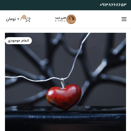
09138668653
0
/
0
تومان
اتمام موجودی