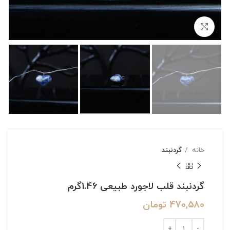
بزرگنمایی تصویر
خانه
گردنبند
گردنبند قلب لاجورد طبیعی 1.46گرم
470,580
تومان