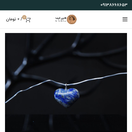
09138668653
0
/
0
تومان