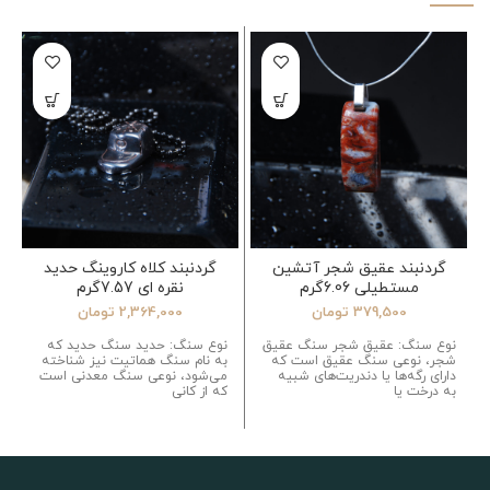
گردنبند عقیق شجر آتشین
گردنبند کلاه کاروینگ حدید
مستطیلی 6.06گرم
نقره ای 7.57گرم
379,500
تومان
2,364,000
تومان
نوع سنگ: عقیق شجر سنگ عقیق
نوع سنگ: حدید سنگ حدید که
شجر، نوعی سنگ عقیق است که
به نام سنگ هماتیت نیز شناخته
دارای رگه‌ها یا دندریت‌های شبیه
می‌شود، نوعی سنگ معدنی است
به درخت یا
که از کانی