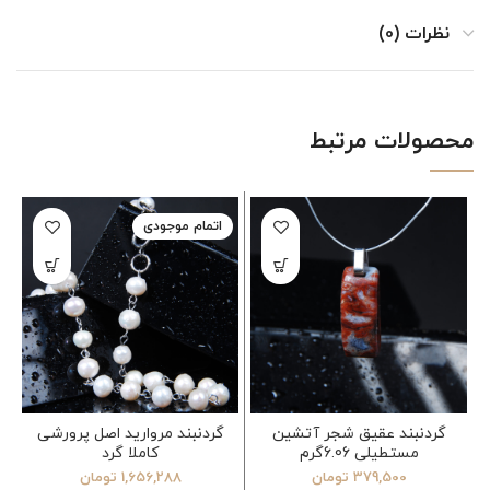
نظرات (0)
محصولات مرتبط
اتمام موجودی
گردنبند عقیق شجر آتشین
گردنبند مروارید اصل پرورشی
مستطیلی 6.06گرم
کاملا گرد
379,500
تومان
1,656,288
تومان