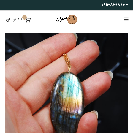
09138668653
0
/
0
تومان