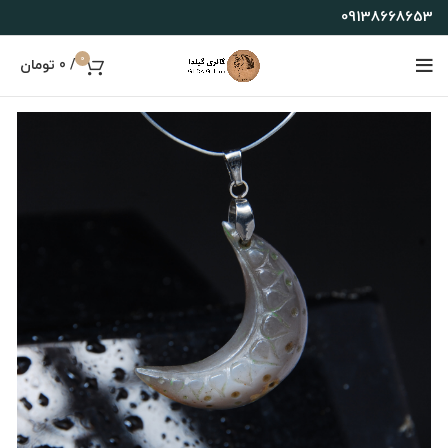
09138668653
0
/
0
تومان