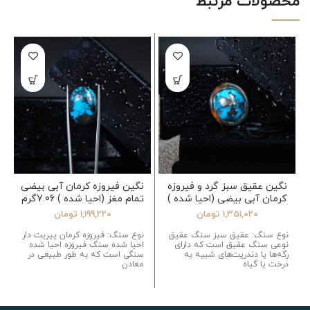
محصولات مرتبط
نگین عقیق سبز گرد و فیروزه
نگین فیروزه کرمان آبی بیضی
کرمان آبی بیضی (احیا شده )
تمام مغز (احیا شده ) 7.06گرم
11.98گرم
1,351,020
تومان
1,199,220
تومان
نوع سنگ: عقیق سبز سنگ عقیق
نوع سنگ: فیروزه کرمان پیریت دار
نوعی سنگ عقیق است که دارای
احیا شده سنگ فیروزه احیا شده
رگه‌ها یا دندریت‌های شبیه به
سنگی است که به طور طبیعی در
درخت یا گیاه
معادن