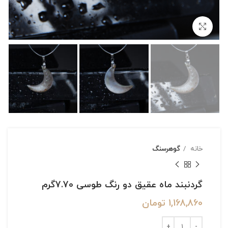
بزرگنمایی تصویر
خانه
گوهرسنگ
گردنبند ماه عقیق دو رنگ طوسی 7.70گرم
1,168,860
تومان