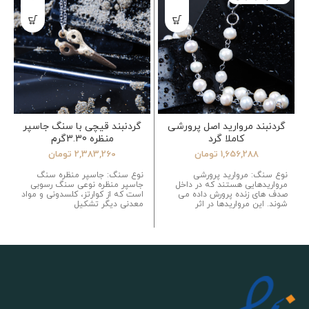
گردنبند مروارید اصل پرورشی
گردنبند قیچی با سنگ جاسپر
کاملا گرد
منظره 3.30گرم
1,656,288
تومان
2,383,260
تومان
نوع سنگ: مروارید پرورشی
نوع سنگ: جاسپر منظره سنگ
مرواریدهایی هستند که در داخل
جاسپر منظره نوعی سنگ رسوبی
صدف های زنده پرورش داده می
است که از کوارتز، کلسدونی و مواد
شوند. این مرواریدها در اثر
معدنی دیگر تشکیل