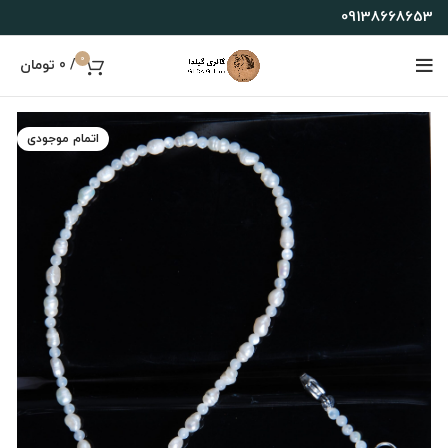
09138668653
0
/
0
تومان
اتمام موجودی