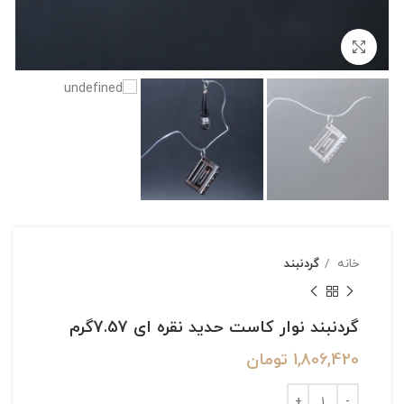
بزرگنمایی تصویر
خانه
گردنبند
گردنبند نوار کاست حدید نقره ای 7.57گرم
1,806,420
تومان