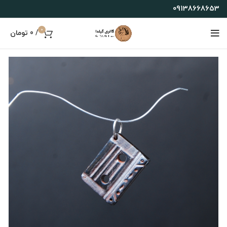
09138668653
0
/
0
تومان