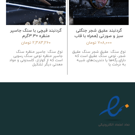
گردنبند عقیق شجر جنگلی
گردنبند قیچی با سنگ جاسپر
سبز و صورتی (همراه با قاب
منظره 3.30گرم
برنجی)
708,000
تومان
2,383,260
تومان
نوع سنگ: عقیق شجر سنگ عقیق
نوع سنگ: جاسپر منظره سنگ
شجر، نوعی سنگ عقیق است که
جاسپر منظره نوعی سنگ رسوبی
دارای رگه‌ها یا دندریت‌های شبیه
است که از کوارتز، کلسدونی و مواد
به درخت یا
معدنی دیگر تشکیل