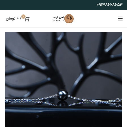
09138668653
0
/
0
تومان