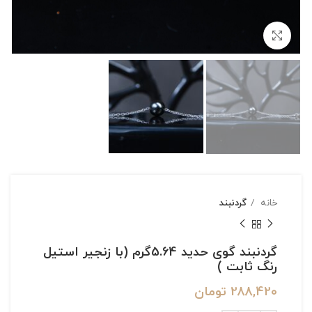
بزرگنمایی تصویر
خانه
گردنبند
گردنبند گوی حدید 5.64گرم (با زنجیر استیل
رنگ ثابت )
288,420
تومان