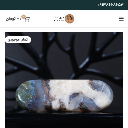
09138668653
0
/
0
تومان
اتمام موجودی