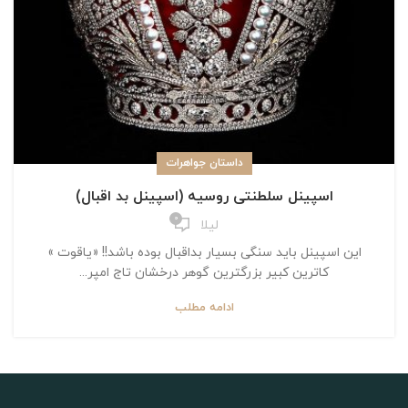
داستان جواهرات
اسپینل سلطنتی روسیه (اسپینل بد اقبال)
0
لیلا
این اسپینل باید سنگی بسیار بداقبال بوده باشد!! «یاقوت »
کاترین کبیر بزرگترین گوهر درخشان تاج امپر...
ادامه مطلب