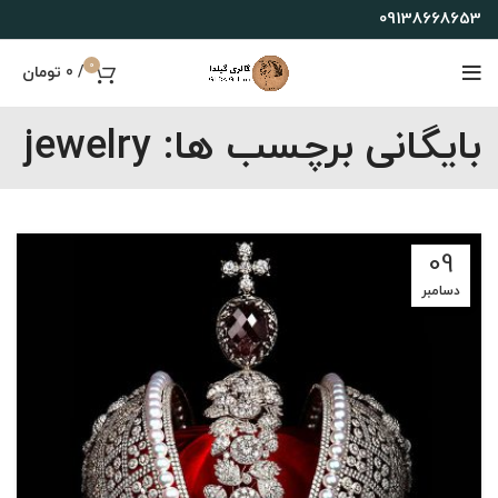
09138668653
0
/
0
تومان
بایگانی برچسب ها: jewelry
09
دسامبر